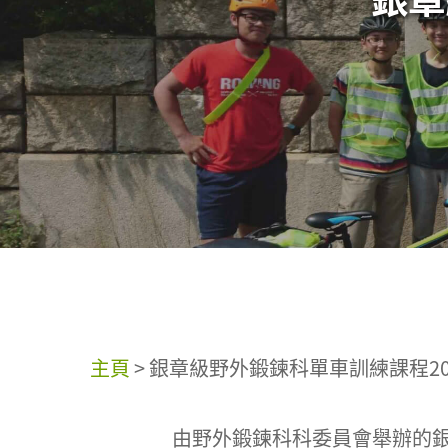
主頁
>
銀章級野外鍛鍊科單車訓練課程20
由野外鍛鍊科科委員會舉辦的銀