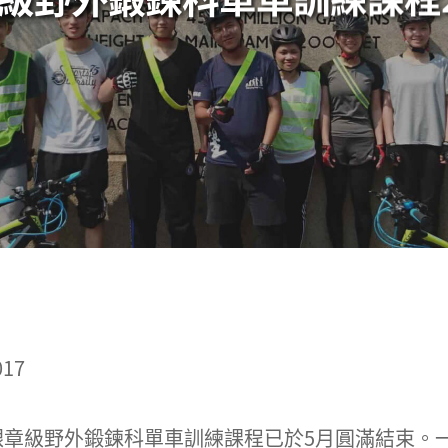
17
章級野外鍛鍊科單車訓練課程已於5月圓滿結束。