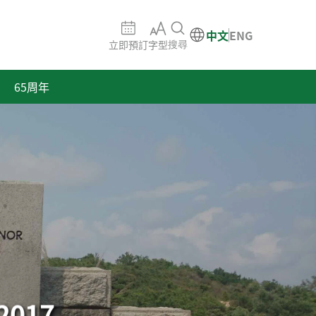
中文
ENG
立即預訂
字型
搜尋
65周年
017