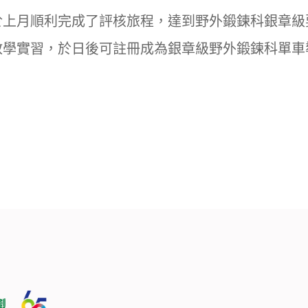
於上月順利完成了評核旅程，達到野外鍛鍊科銀章級
教學實習，於日後可註冊成為銀章級野外鍛鍊科單車