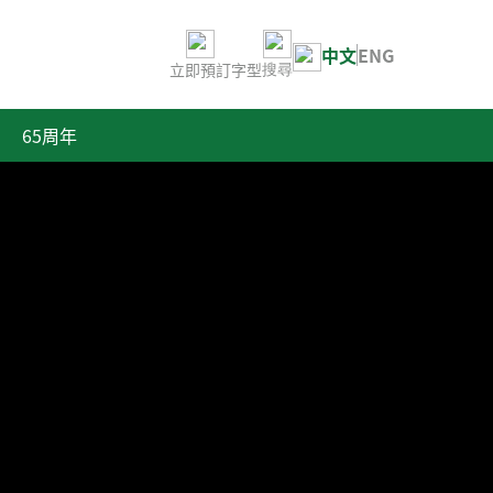
中文
ENG
立即預訂
字型
搜尋
65周年