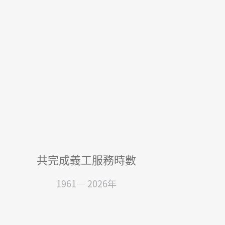
共完成義工服務時數
1961— 2026年