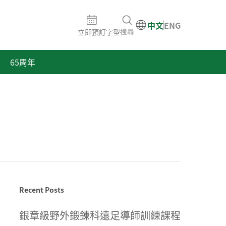
中文
ENG
立即預訂
字型
搜尋
65周年
Recent Posts
銀章級野外鍛鍊科遠足導師訓練課程