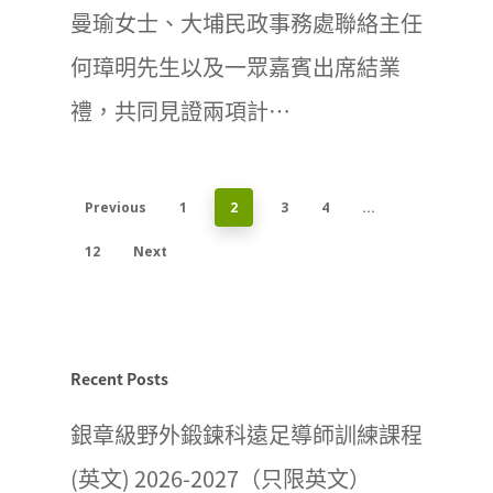
曼瑜女士、大埔民政事務處聯絡主任
何璋明先生以及一眾嘉賓出席結業
禮，共同見證兩項計…
Previous
1
2
3
4
...
12
Next
Recent Posts
銀章級野外鍛鍊科遠足導師訓練課程
(英文) 2026-2027（只限英文）