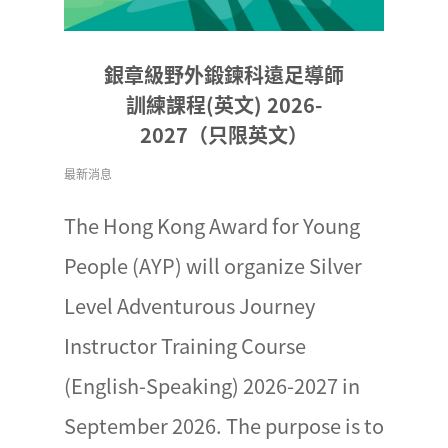
銀章級野外鍛鍊科遠足導師
訓練課程(英文) 2026-
2027（只限英文）
最新消息
The Hong Kong Award for Young
People (AYP) will organize Silver
Level Adventurous Journey
Instructor Training Course
(English-Speaking) 2026-2027 in
September 2026. The purpose is to