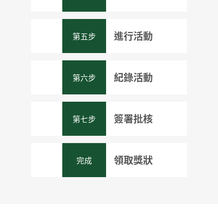
章活動。參加者在報名參
外，個別執行處可能有特
別機構設定的訓練課程，
野外鍛鍊科外，你可透過
與獎勵計劃時，必須清楚
定的招募對象，參加者也
則由該課程之認可導師擔
自行策劃、自行研習的方
填報個人資料，此等資料
應多加瞭解，選擇參加一
進行活動
第五步
銅、銀章級參加者在選擇
任指導工作，並在活動前
式來完成科別活動的要
如有任何更改，必須盡快
個最適合自己的執行處。
合適活動並邀請導師擔任
通知執行處／支部負責
求。你如在不同章級的某
通知所屬執行處，以便有
評核工作後，還要按個別
人；如屬自行策劃的活
個科別進行同一項活動
需要時聯絡之用。
紀錄活動
第六步
你可按照自己擬定的活動
執行處／支部的要求，提
動，則導師人選須經執行
（例：在銅、銀章級的康
計劃進行活動，並與評核
交口頭／書面計劃書，說
處／支部批准。至於評核
樂體育科中選擇以空手道
員保持聯絡，按時檢討活
明將要進行的活動的內容
的工作需由具資格的人士
作評核項目），必須在較
簽署批核
第七步
你需紀錄活動之詳細內容
動的進度及個人表現。
及預算進度，這活動進度
擔任，一般來說，銅、銀
高章級的活動中顯示出一
及實際進度，在活動完結
表及預期達到的水準是按
章的評核工作會由該活動
定程度的進步。
時交予評核員／執行處負
個人的時間分配及對該活
的導師兼任，故此學員在
領取獎狀
完成
你在活動完結後，須將紀
責人評核。
動的認識程度而釐定的，
活動開始前，需邀請活動
錄簿交予導師及評核員簽
沒有既定模式可循。金章
導師擔任評核員一職；而
署，以證明你在該活動的
級的活動計劃書則需在活
金章級評核員則由個別科
凡完成各級活動的參加
表現及進度；金章級參加
動開始前一個月遞交至科
委員會委任。