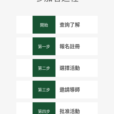
查詢了解
開始
報名註冊
第一步
AYP是一個自我挑戰、自發
參與的餘閒活動計劃，因
此參加者在開始活動之前
選擇活動
第二步
開展AYP需首先透過認可執
必須清楚瞭解AYP的特色及
行處購買一本紀錄簿，所
基本規條，詳細考慮活動
有章級活動必須登記在紀
計劃是否適合自己。參加
邀請導師
第三步
你可根據獎勵計劃手冊內
錄簿上，方被認可；而參
者可於本網站找到相關資
的指引，按個人興趣及能
加者在獲簽發紀錄簿前所
料，亦可向總辦事處／各
力自由選擇各科別內合適
進行的活動，不能算作獎
執行處查詢計劃內容。此
批准活動
第四步
你所進行的活動，如屬個
的活動以作評核項目。除