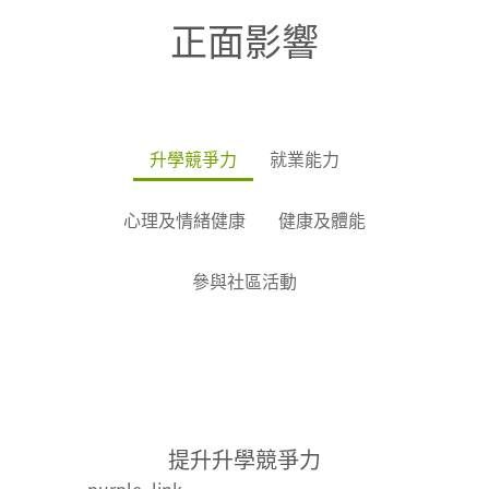
者，可獲頒授獎狀及獎章
者另須安排與科委員面見
委員會。活動計劃獲得執
正面影響
各一。銅章頒獎典禮由個
或呈交活動證明，並由科
行處／支部／科委員會的
別執行處舉辦，參加者須
委員在紀錄簿上批署。
批准後，方可正式開始進
按執行處的指示申領獎狀
行。
／章；銀章頒獎典禮由總
升學競爭力
就業能力
辦事處統籌，由社會知名
人士頒發獎狀，你須在限
心理及情緒健康
健康及體能
期前遞交銀章完成通知
書，而個別執行處會自行
參與社區活動
安排頒授獎章；金章頒獎
典禮則由香港特別行政區
行政長官頒發獎狀，你須
在限期前遞交金章完成通
知書及紀錄簿。
提升升學競爭力