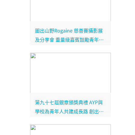
圖出山野Rogaine 慈善賽攝影展
及分享會 重量級嘉賓鼓勵青年覓
路途 闖高峰
第九十七屆銀章頒獎典禮 AYP與
學校為青年人共建成長路 創出驕
人成就