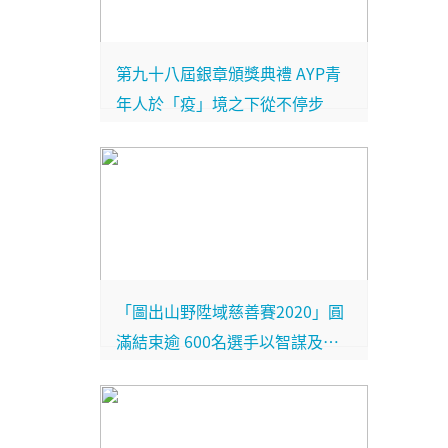
第九十八屆銀章頒獎典禮 AYP青
年人於「疫」境之下從不停步
「圖出山野陞域慈善賽2020」圓
滿結束逾 600名選手以智謀及體
能為青年發展不遺餘力