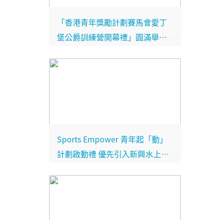
「香港青年獎勵計劃賽馬會愛丁
堡公爵訓練營開幕禮」圓滿舉行
訓練營集創新節能環保於一身 為
青年人打造數碼科技、創新運動
及文化創意平台
Sports Empower 青年起「動」
計劃啟動禮 優先引入新興水上運
動 — 平板賽艇 (Row on Board)
培訓青年成為教練 面對新常態下
的不同挑戰