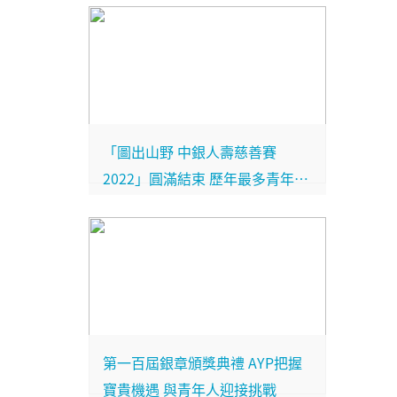
「圖出山野 中銀人壽慈善賽
2022」圓滿結束 歷年最多青年人
參與挑戰 延續 AYP 精神
第一百屆銀章頒獎典禮 AYP把握
寶貴機遇 與青年人迎接挑戰