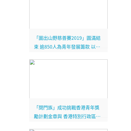
「圖出山野慈善賽2019」圓滿結
束 逾850人為青年發展籌款 以智
謀及體能成功挑戰全新賽道
「閉門族」成功挑戰香港青年獎
勵計劃金章與 香港特別行政區行
政長官會面分享蛻變經歷