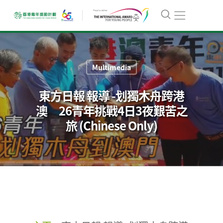
Multimedia
東方日報 報導 -划獨木舟跨港
澳 26青年挑戰4日3夜艱苦之
旅 (Chinese Only)