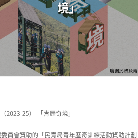
境」
023-25）-「青歷奇境」
委員會資助的「民青局青年歷奇訓練活動資助計劃（2