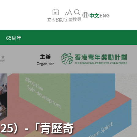
中文
ENG
立即預訂
字型
搜尋
65周年
25）-「青歷奇