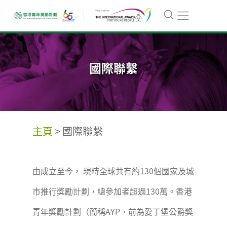
國際聯繫
主頁
>
國際聯繫
由成立至今， 現時全球共有約130個國家及城
市推行獎勵計劃，總參加者超過130萬。香港
青年獎勵計劃（簡稱AYP，前為愛丁堡公爵獎