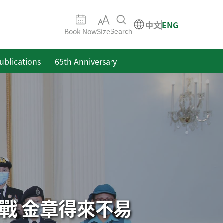
中文
ENG
Book Now
Size
Search
ublications
65th Anniversary
戰 金章得來不易