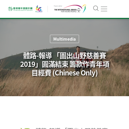
Multimedia
體路-報導 「圖出山野慈善賽
2019」圓滿結束 籌款作青年項
目經費 (Chinese Only)