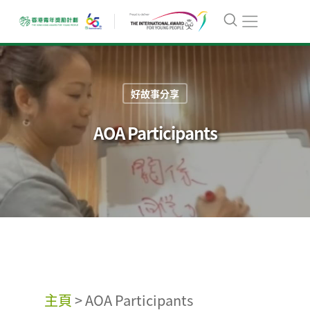
好故事分享
AOA Participants
主頁
>
AOA Participants