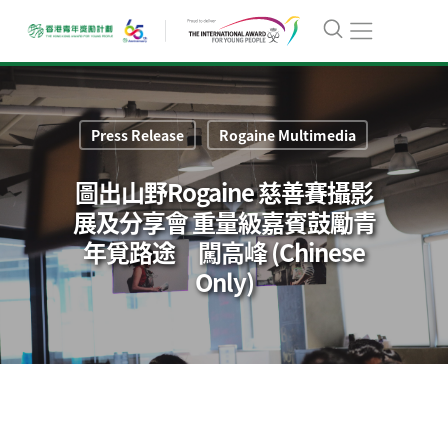
Press Release
Rogaine Multimedia
圖出山野Rogaine 慈善賽攝影
展及分享會 重量級嘉賓鼓勵青
年覓路途 闖高峰 (Chinese
Only)