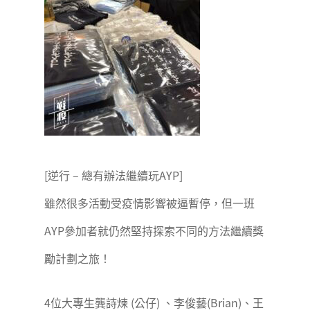
[逆行 – 總有辦法繼續玩AYP]
雖然很多活動受疫情影響被逼暫停，但一班
AYP參加者就仍然堅持探索不同的方法繼續獎
勵計劃之旅！
4位大專生龔詩煉 (公仔) 、李俊藝(Brian)、王