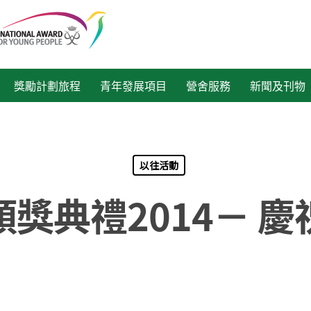
獎勵計劃旅程
青年發展項目
營舍服務
新聞及刊物
以往活動
獎典禮2014－ 