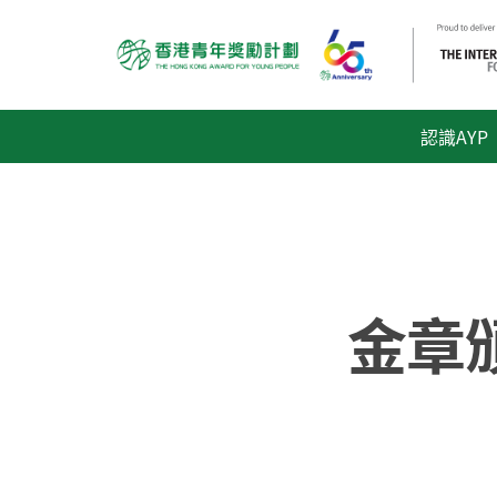
認識AYP
金章頒