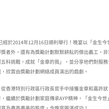
宴已經於2014年12月16日順利舉行！晚宴以「金
得獎者外，還有為獎勵計劃默默耕耘的傑出義工，非
服五科挑戰，成就「金章的我」，並分享他們對服務
戲，欣賞由獎勵計劃網絡成員演出的戲劇。
從香港特別行政區行政長官手中接獲金章和嘉許狀，
，繼續於獎勵計劃家庭傳承AYP精神，「金生今世
創意及盡善盡美的態度，令晚宴圓滿成功！