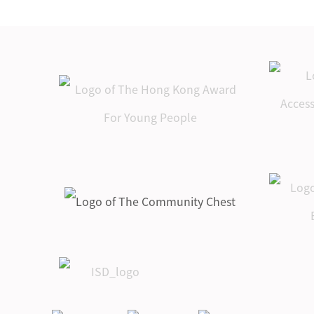
4. 想問宿營的入營時
1. 請問有停車場嗎？
以嗎？
動？
體會帶同一個2歲小
間及幾點可以取客房
2. 請問營地設有上落
2. 營地的活動有最少
孩入餐廳，他也要預
鎖匙？
客貨區嗎？
參加人數及年齡要求
訂一份餐嗎？
5. 請問入營手續非申
嗎？
2. 如果營友有素食、
請人或領隊能否辦理
食物敏感、或其他特
入營？
別食物需要，應該如
6. 我是預訂宿營的，
何處理？
如果我想提早入營或
者延遲離營，請問可
以嗎？