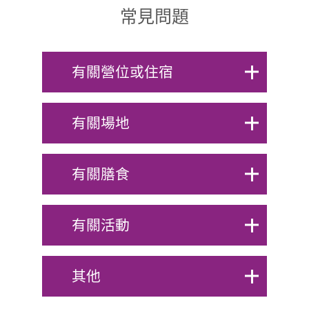
常見問題
有關營位或住宿
1. 可以加床位嗎？
有關場地
2. 客房內有沒有電水
1. 租用活動室有投影
有關膳食
煲提供？
機可借用嗎？
3. 客房內有沒有電風
1. 營地規定每位進入
有關活動
2. 請問如活動室坐椅
筒、拖鞋或毛巾提
餐廳或燒烤場之人
不夠使用或有其它物
1. 我已預訂了營位，
供？
其他
士，均必須已預訂膳
資想向營地借用，可
想知道要幾時預訂活
食。我們是一家庭團